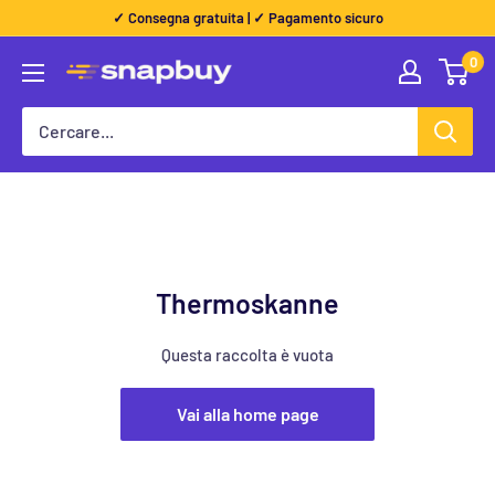
Dritto
✓ Consegna gratuita | ✓ Pagamento sicuro
al
0
Snapbuy
contenuto
Thermoskanne
Questa raccolta è vuota
Vai alla home page