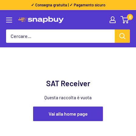
Dritto
✓ Consegna gratuita | ✓ Pagamento sicuro
al
0
Snapbuy
contenuto
SAT Receiver
Questa raccolta è vuota
Vai alla home page